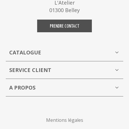
L'Atelier
01300 Belley
PRENDRE CONTACT
CATALOGUE
Boutique
M
SERVICE CLIENT
Mon compte
A PROPOS
La Capucine Bleue brocante en ligne
P
Mentions légales