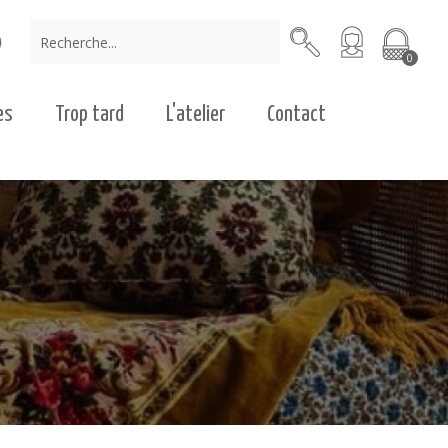
0
es
Trop tard
L'atelier
Contact