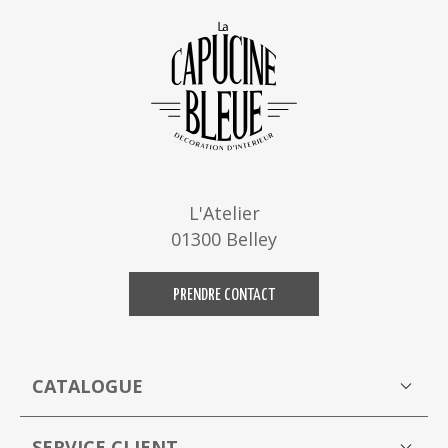
L'Atelier
01300 Belley
PRENDRE CONTACT
CATALOGUE
Boutique
M
SERVICE CLIENT