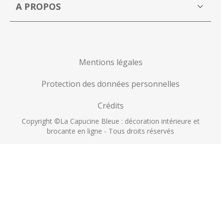
Mon compte
A PROPOS
La Capucine Bleue brocante en ligne
P
Mentions légales
Protection des données personnelles
Crédits
Copyright ©La Capucine Bleue : décoration intérieure et
brocante en ligne - Tous droits réservés