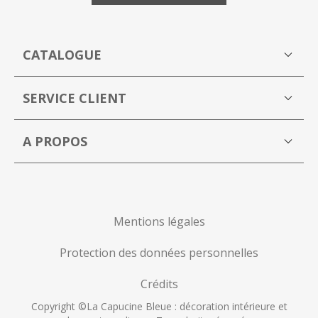
CATALOGUE
Boutique
M
SERVICE CLIENT
Mon compte
A PROPOS
La Capucine Bleue brocante en ligne
P
Mentions légales
Protection des données personnelles
Crédits
Copyright ©La Capucine Bleue : décoration intérieure et