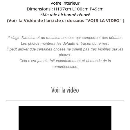
votre intérieur
Dimensions : H197cm L100cm P49cm
*Meuble bichonné rénové
(Voir la Vidéo de l'article ci dessous "VOIR LA VIDEO" )
Il s'agit d'articles et de meubles anciens qui comportent des défauts,
Les photos montrent les défauts et traces du temps,
il peut arriver que certaines choses ne soient pas très visibles sur les
photos.
Cela n’est jamais fait volontairement et demande de la
compréhension.
Voir la vidéo