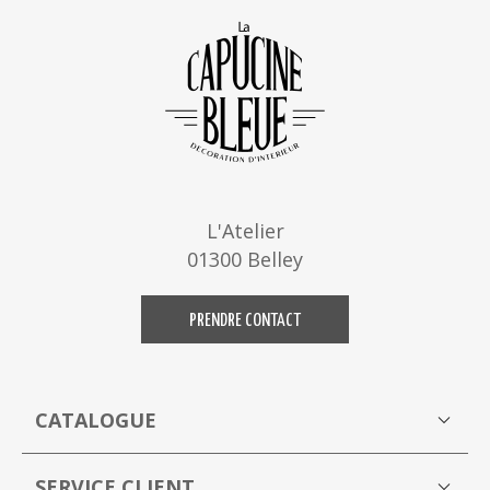
L'Atelier
01300 Belley
PRENDRE CONTACT
CATALOGUE
Boutique
M
SERVICE CLIENT