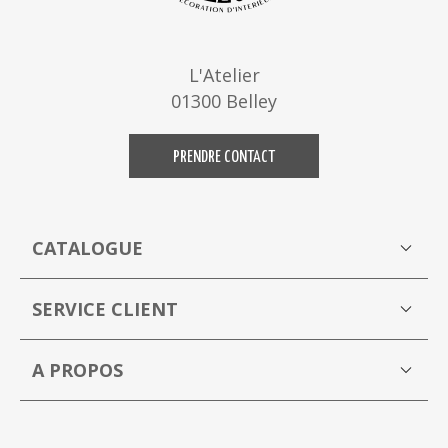
L'Atelier
01300 Belley
PRENDRE CONTACT
CATALOGUE
Boutique
M
SERVICE CLIENT
Mon compte
A PROPOS
La Capucine Bleue brocante en ligne
P