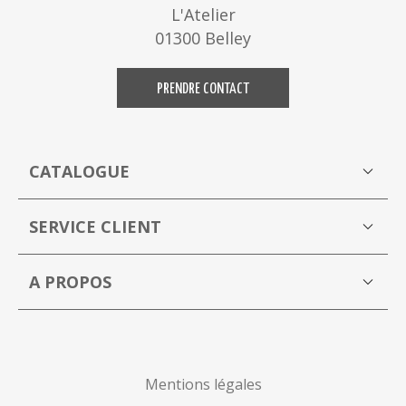
L'Atelier
01300 Belley
PRENDRE CONTACT
CATALOGUE
Boutique
M
SERVICE CLIENT
Mon compte
A PROPOS
La Capucine Bleue brocante en ligne
P
Mentions légales