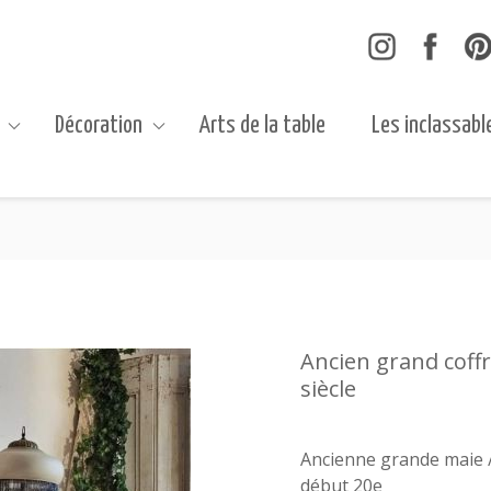
Décoration
Arts de la table
Les inclassabl
Ancien grand coff
siècle
Ancienne grande maie /
début 20e