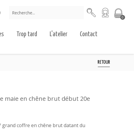
0
es
Trop tard
L'atelier
Contact
RETOUR
re maie en chêne brut début 20e
 grand coffre en chêne brut datant du