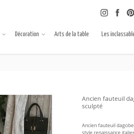
Décoration
Arts de la table
Les inclassabl
Ancien fauteuil da
sculpté
Ancien fauteuil dagober
style renaissance itali