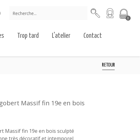
0
es
Trop tard
L'atelier
Contact
RETOUR
gobert Massif fin 19e en bois
t Massif fin 19e en bois sculpté
enne très décoratif et intemporel