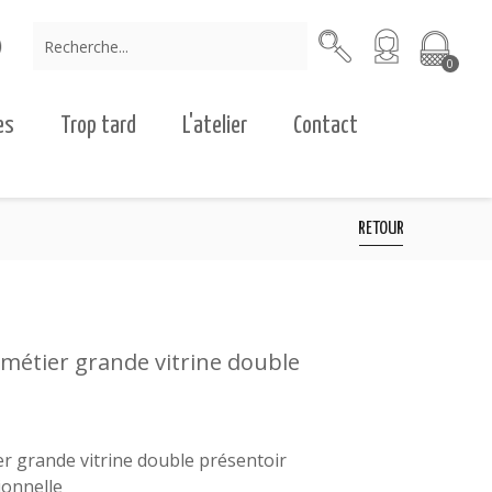
0
es
Trop tard
L'atelier
Contact
RETOUR
métier grande vitrine double
r grande vitrine double présentoir
tionnelle