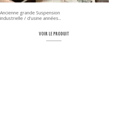
Ancienne grande Suspension
Suite 
industrielle / d'usine années...
André 
VOIR LE PRODUIT