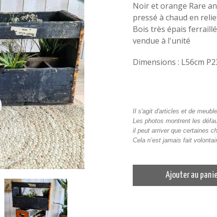
Noir et orange Rare anc
pressé à chaud en relie
Bois très épais ferraill
vendue à l'unité
Dimensions : L56cm P
Il s'agit d'articles et de meu
Les photos montrent les défau
il peut arriver que certaines c
Cela n’est jamais fait volont
Ajouter au pani