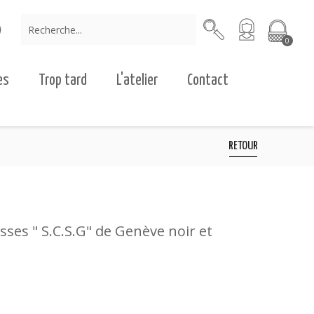
0
es
Trop tard
L'atelier
Contact
RETOUR
sses " S.C.S.G" de Genève noir et