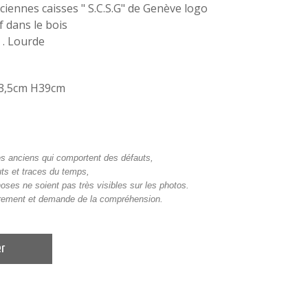
iennes caisses " S.C.S.G" de Genève logo
f dans le bois
é . Lourde
23,5cm H39cm
bles anciens qui comportent des défauts,
ts et traces du temps,
hoses ne soient pas très visibles sur les photos.
airement et demande de la compréhension.
er