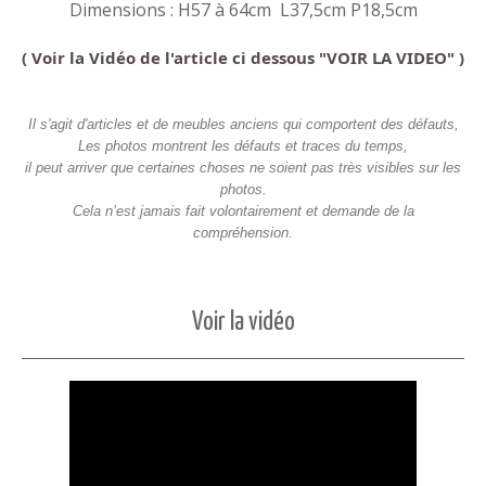
Dimensions : H57 à 64cm L37,5cm P18,5cm
( Voir la Vidéo de l'article ci dessous "VOIR LA VIDEO" )
Il s'agit d'articles et de meubles anciens qui comportent des défauts,
Les photos montrent les défauts et traces du temps,
il peut arriver que certaines choses ne soient pas très visibles sur les
photos.
Cela n’est jamais fait volontairement et demande de la
compréhension.
Voir la vidéo