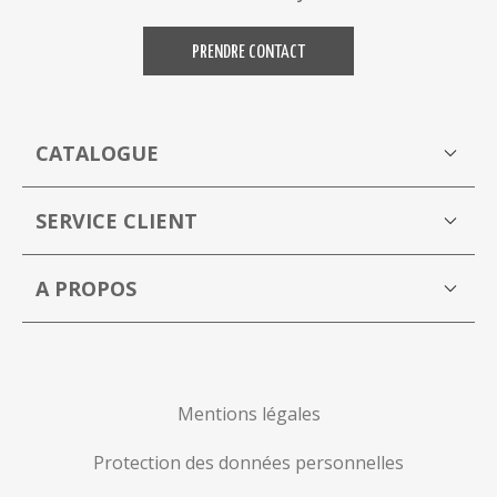
PRENDRE CONTACT
CATALOGUE
Boutique
M
SERVICE CLIENT
Mon compte
A PROPOS
La Capucine Bleue brocante en ligne
P
Mentions légales
Protection des données personnelles