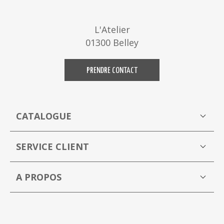
L'Atelier
01300 Belley
PRENDRE CONTACT
CATALOGUE
Boutique
M
SERVICE CLIENT
Mon compte
A PROPOS
La Capucine Bleue brocante en ligne
P