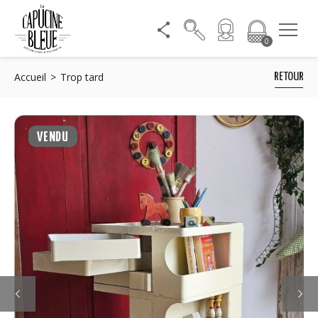
0
Accueil
Trop tard
RETOUR
VENDU