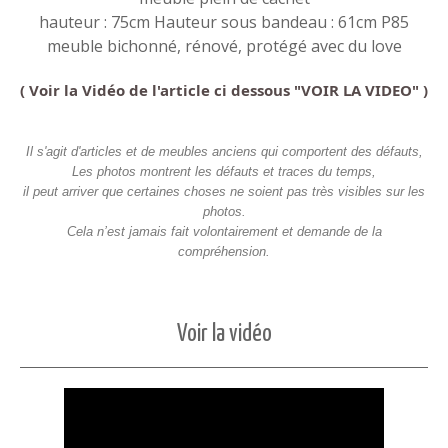
hauteur : 75cm Hauteur sous bandeau : 61cm P85
meuble bichonné, rénové, protégé avec du love
( Voir la Vidéo de l'article ci dessous "VOIR LA VIDEO" )
Il s'agit d'articles et de meubles anciens qui comportent des défauts,
Les photos montrent les défauts et traces du temps,
il peut arriver que certaines choses ne soient pas très visibles sur les
photos.
Cela n’est jamais fait volontairement et demande de la
compréhension.
Voir la vidéo