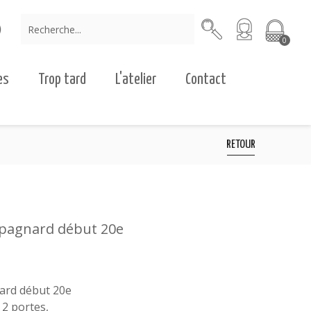
0
es
Trop tard
L'atelier
Contact
RETOUR
mpagnard début 20e
ard début 20e
s 2 portes,