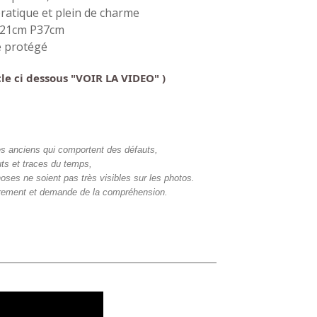
pratique et plein de charme
121cm P37cm
é protégé
icle ci dessous "VOIR LA VIDEO" )
bles anciens qui comportent des défauts,
ts et traces du temps,
hoses ne soient pas très visibles sur les photos.
airement et demande de la compréhension.