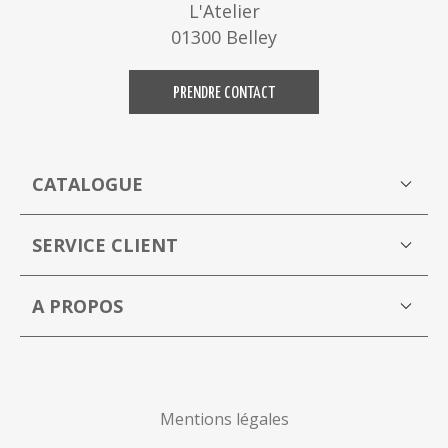
L'Atelier
01300 Belley
PRENDRE CONTACT
CATALOGUE
Boutique
M
SERVICE CLIENT
Mon compte
A PROPOS
La Capucine Bleue brocante en ligne
P
Mentions légales