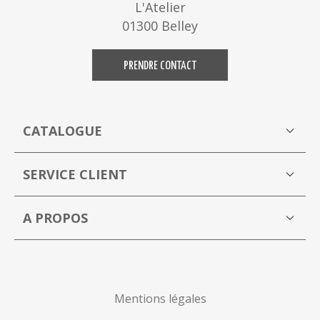
L'Atelier
01300 Belley
PRENDRE CONTACT
CATALOGUE
Boutique
M
SERVICE CLIENT
Mon compte
A PROPOS
La Capucine Bleue brocante en ligne
P
Mentions légales