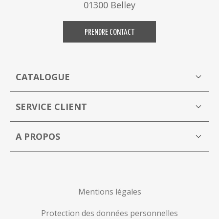
01300 Belley
PRENDRE CONTACT
CATALOGUE
Boutique
M
SERVICE CLIENT
Mon compte
A PROPOS
La Capucine Bleue brocante en ligne
P
Mentions légales
Protection des données personnelles