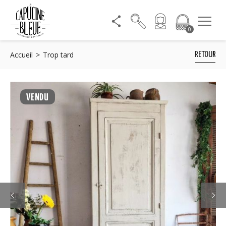
0
Accueil
Trop tard
RETOUR
VENDU