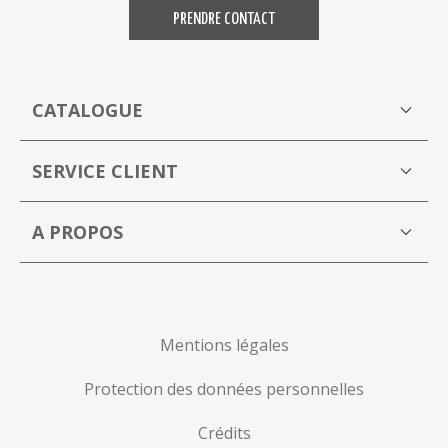
PRENDRE CONTACT
CATALOGUE
Boutique
M
SERVICE CLIENT
Mon compte
A PROPOS
La Capucine Bleue brocante en ligne
P
Mentions légales
Protection des données personnelles
Crédits