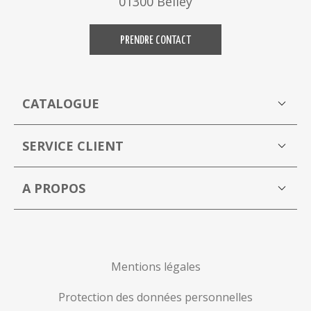
01300 Belley
PRENDRE CONTACT
CATALOGUE
Boutique
M
SERVICE CLIENT
Mon compte
A PROPOS
La Capucine Bleue brocante en ligne
P
Mentions légales
Protection des données personnelles