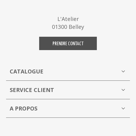
L'Atelier
01300 Belley
PRENDRE CONTACT
CATALOGUE
Boutique
M
SERVICE CLIENT
Mon compte
A PROPOS
La Capucine Bleue brocante en ligne
P