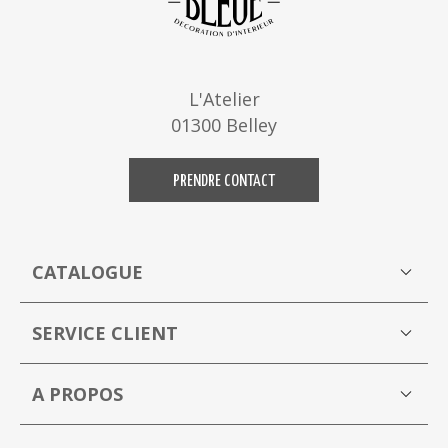
L'Atelier
01300 Belley
PRENDRE CONTACT
CATALOGUE
Boutique
M
SERVICE CLIENT
Mon compte
A PROPOS
La Capucine Bleue brocante en ligne
P